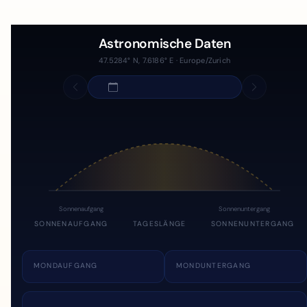
Astronomische Daten
47.5284° N, 7.6186° E · Europe/Zurich
Sonnenaufgang
Sonnenuntergang
SONNENAUFGANG
TAGESLÄNGE
SONNENUNTERGANG
MONDAUFGANG
MONDUNTERGANG