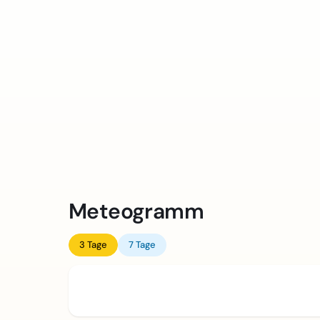
Meteogramm
3 Tage
7 Tage