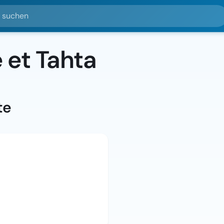
hen
 et Tahta
te