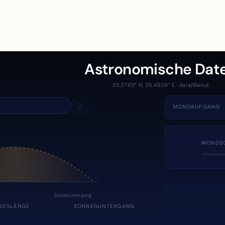
Astronomische Dat
33.3789° N, 35.4839° E · Asia/Beirut
MONDAUFGANG
MONDS
Sonnenuntergang
GESLÄNGE
SONNENUNTERGANG