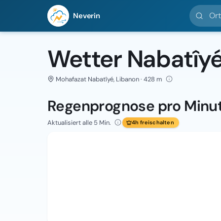
Ort suc
Neverin
Wetter Nabatîyé
Mohafazat Nabatîyé, Libanon · 428 m
Regenprognose pro Minu
Aktualisiert alle 5 Min.
4h freischalten