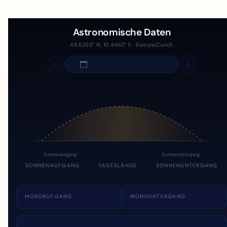
Astronomische Daten
46.6268° N, 10.4462° E · Europe/Zurich
Sonnenaufgang
Sonnenuntergang
SONNENAUFGANG
TAGESLÄNGE
SONNENUNTERGANG
MONDAUFGANG
MONDUNTERGANG