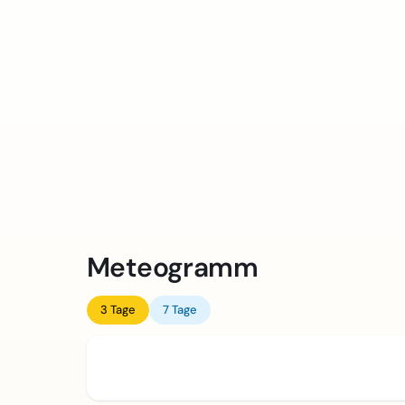
Meteogramm
3 Tage
7 Tage