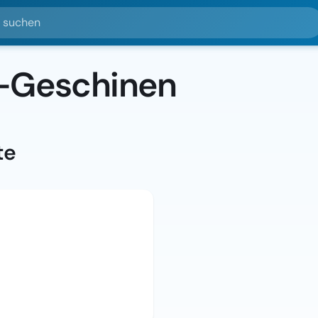
hen
-Geschinen
te