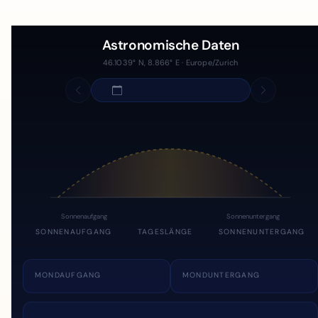
Astronomische Daten
46.1039° N, 8.866° E · Europe/Zurich
Sonnenaufgang
Sonnenuntergang
SONNENAUFGANG
TAGESLÄNGE
SONNENUNTERGANG
MONDAUFGANG
MONDUNTERGANG