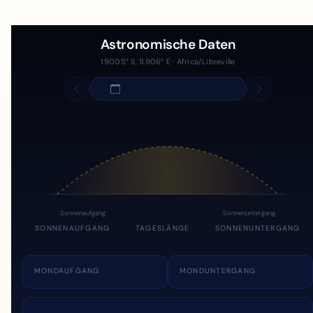
Astronomische Daten
1.9005° S, 11.906° E · Africa/Libreville
Sonnenaufgang
Sonnenuntergang
SONNENAUFGANG
TAGESLÄNGE
SONNENUNTERGANG
MONDAUFGANG
MONDUNTERGANG