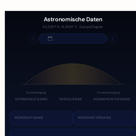
Astronomische Daten
45.5281° N, 15.8591° E · Europe/Zagreb
Sonnenaufgang
Sonnenuntergang
SONNENAUFGANG
TAGESLÄNGE
SONNENUNTERGANG
MONDAUFGANG
MONDUNTERGANG