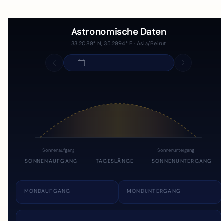
Astronomische Daten
33.2089° N, 35.2994° E · Asia/Beirut
Sonnenaufgang
Sonnenuntergang
SONNENAUFGANG
TAGESLÄNGE
SONNENUNTERGANG
MONDAUFGANG
MONDUNTERGANG