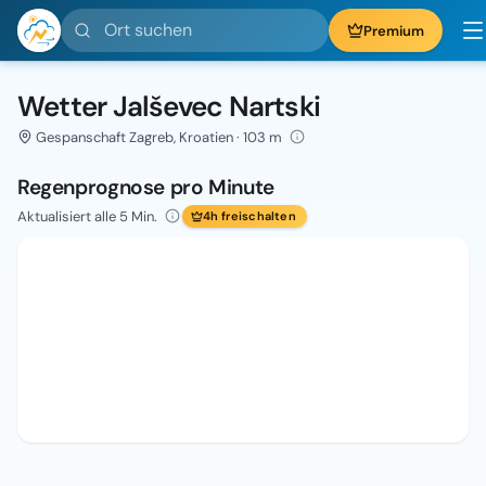
Ort suchen
Premium
Wetter Jalševec Nartski
Gespanschaft Zagreb, Kroatien · 103 m
Regenprognose pro Minute
Aktualisiert alle 5 Min.
4h freischalten