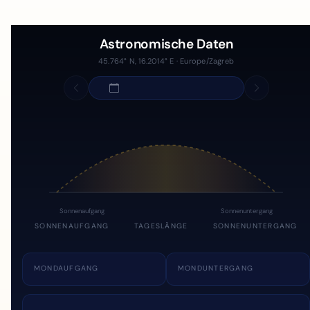
Astronomische Daten
45.764° N, 16.2014° E · Europe/Zagreb
Sonnenaufgang
Sonnenuntergang
SONNENAUFGANG
TAGESLÄNGE
SONNENUNTERGANG
MONDAUFGANG
MONDUNTERGANG