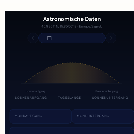
Astronomische Daten
45.9361° N, 15.8556° E · Europe/Zagreb
Sonnenaufgang
Sonnenuntergang
SONNENAUFGANG
TAGESLÄNGE
SONNENUNTERGANG
MONDAUFGANG
MONDUNTERGANG