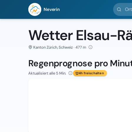
Ort suc
Neverin
Wetter Elsau-Rä
Kanton Zürich, Schweiz · 477 m
Regenprognose pro Minu
Aktualisiert alle 5 Min.
4h freischalten