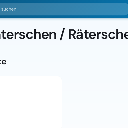
hen
terschen / Rätersch
te