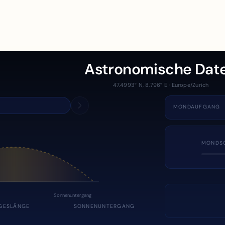
Astronomische Dat
47.4993° N, 8.796° E · Europe/Zurich
MONDAUFGANG
MONDS
Sonnenuntergang
GESLÄNGE
SONNENUNTERGANG