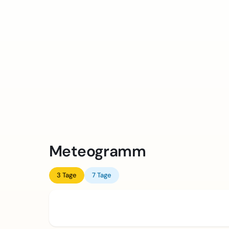
Meteogramm
3 Tage
7 Tage