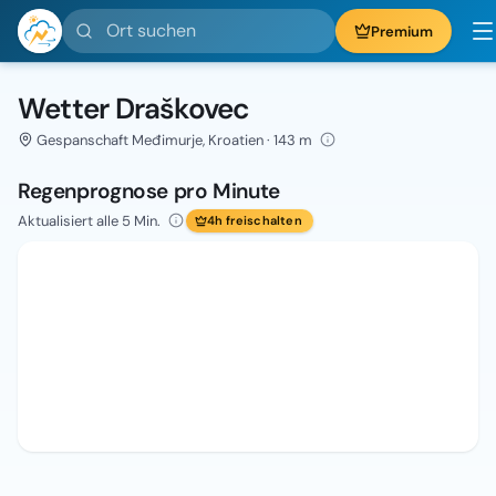
Ort suchen
Premium
Wetter Draškovec
Gespanschaft Međimurje, Kroatien · 143 m
Regenprognose pro Minute
Aktualisiert alle 5 Min.
4h freischalten