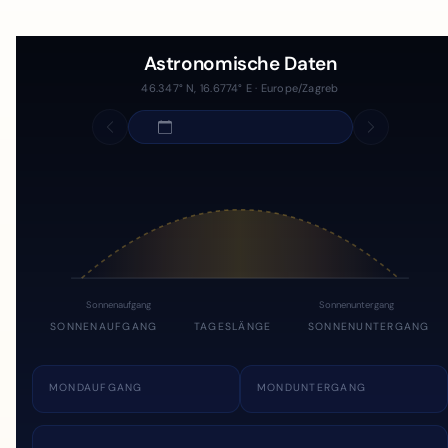
Astronomische Daten
46.347° N, 16.6774° E · Europe/Zagreb
Sonnenaufgang
Sonnenuntergang
SONNENAUFGANG
TAGESLÄNGE
SONNENUNTERGANG
MONDAUFGANG
MONDUNTERGANG