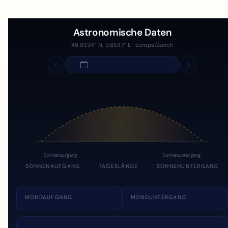
Astronomische Daten
46.8334° N, 9.8537° E · Europe/Zurich
Sonnenaufgang
Sonnenuntergang
SONNENAUFGANG
TAGESLÄNGE
SONNENUNTERGANG
MONDAUFGANG
MONDUNTERGANG