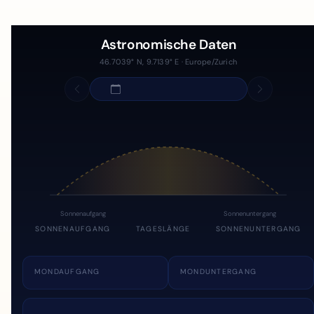
Astronomische Daten
46.7039° N, 9.7139° E · Europe/Zurich
Sonnenaufgang
Sonnenuntergang
SONNENAUFGANG
TAGESLÄNGE
SONNENUNTERGANG
MONDAUFGANG
MONDUNTERGANG