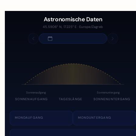
Astronomische Daten
45.5906° N, 17.225° E · Europe/Zagreb
Sonnenaufgang
Sonnenuntergang
SONNENAUFGANG
TAGESLÄNGE
SONNENUNTERGANG
MONDAUFGANG
MONDUNTERGANG