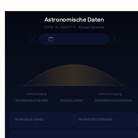
Astronomische Daten
2.076° N, 11.5007° E · Africa/Libreville
Sonnenaufgang
Sonnenuntergang
SONNENAUFGANG
TAGESLÄNGE
SONNENUNTERGANG
MONDAUFGANG
MONDUNTERGANG