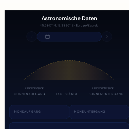
Astronomische Daten
45.6917° N, 18.3986° E · Europe/Zagreb
Sonnenaufgang
Sonnenuntergang
SONNENAUFGANG
TAGESLÄNGE
SONNENUNTERGANG
MONDAUFGANG
MONDUNTERGANG