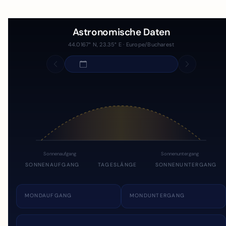
Astronomische Daten
44.0167° N, 23.35° E · Europe/Bucharest
Sonnenaufgang
Sonnenuntergang
SONNENAUFGANG
TAGESLÄNGE
SONNENUNTERGANG
MONDAUFGANG
MONDUNTERGANG