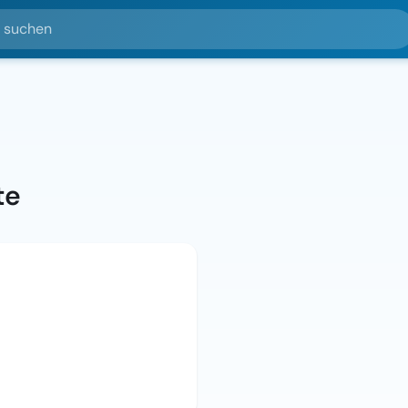
hen
te