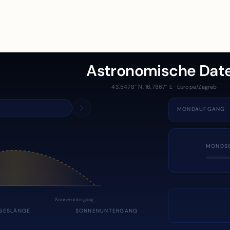
Astronomische Dat
43.5478° N, 16.7867° E · Europe/Zagreb
MONDAUFGANG
MONDS
Sonnenuntergang
GESLÄNGE
SONNENUNTERGANG