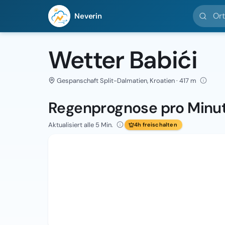
Ort suc
Neverin
Wetter Babići
Gespanschaft Split-Dalmatien, Kroatien · 417 m
Regenprognose pro Minu
Aktualisiert alle 5 Min.
4h freischalten