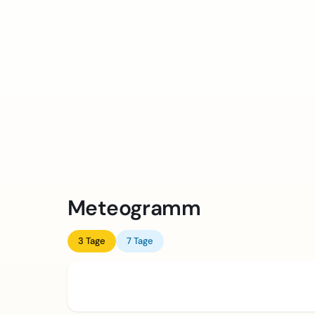
Meteogramm
3 Tage
7 Tage