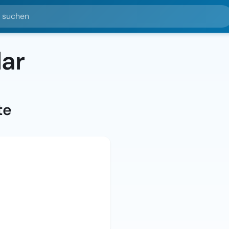
hen
lar
te