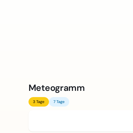
Meteogramm
3 Tage
7 Tage