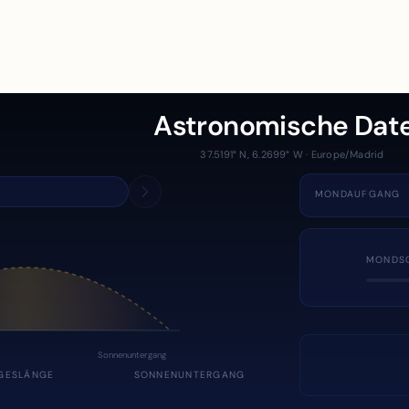
Astronomische Dat
37.5191° N, 6.2699° W · Europe/Madrid
MONDAUFGANG
MONDS
Sonnenuntergang
GESLÄNGE
SONNENUNTERGANG