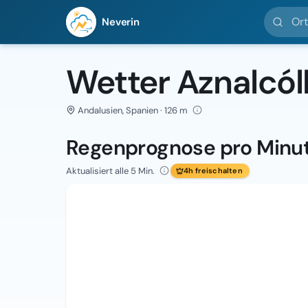
Ort suc
Neverin
Wetter Aznalcól
Andalusien, Spanien · 126 m
Regenprognose pro Minu
Aktualisiert alle 5 Min.
4h freischalten