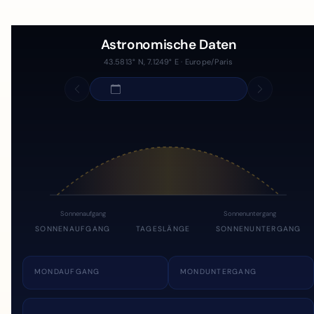
Astronomische Daten
43.5813° N, 7.1249° E · Europe/Paris
Sonnenaufgang
Sonnenuntergang
SONNENAUFGANG
TAGESLÄNGE
SONNENUNTERGANG
MONDAUFGANG
MONDUNTERGANG