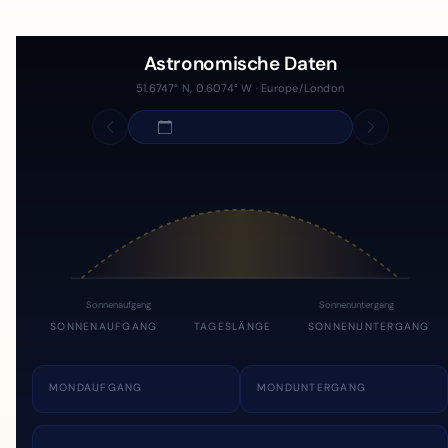
Astronomische Daten
51.6747° N, 0.6074° W · Europe/London
Sonnenaufgang
Sonnenuntergang
SONNENAUFGANG
TAGESLÄNGE
SONNENUNTERGANG
MONDAUFGANG
MONDUNTERGANG