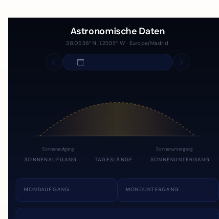
Astronomische Daten
38.0536° N, 1.2505° W · Europe/Madrid
Sonnenaufgang
Sonnenuntergang
SONNENAUFGANG
TAGESLÄNGE
SONNENUNTERGANG
MONDAUFGANG
MONDUNTERGANG