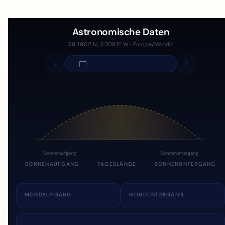
Astronomische Daten
39.3901° N, 3.2083° W · Europe/Madrid
Sonnenaufgang
Sonnenuntergang
SONNENAUFGANG
TAGESLÄNGE
SONNENUNTERGANG
MONDAUFGANG
MONDUNTERGANG