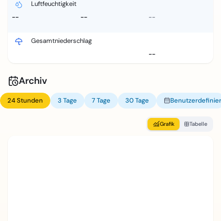
Luftfeuchtigkeit
--
--
--
Gesamtniederschlag
--
Archiv
24 Stunden
3 Tage
7 Tage
30 Tage
Benutzerdefinier
Grafik
Tabelle