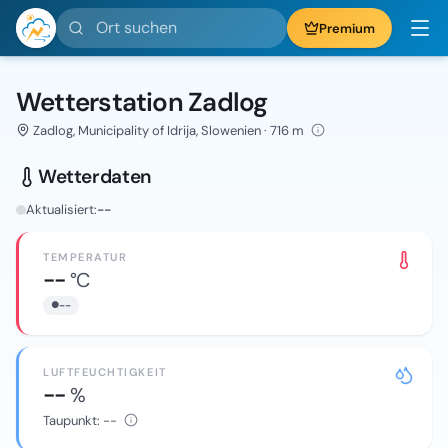
Ort suchen
Premium
Wetterstation Zadlog
Zadlog, Municipality of Idrija, Slowenien · 716 m
Wetterdaten
Aktualisiert:
--
TEMPERATUR
--
°C
--
LUFTFEUCHTIGKEIT
--
%
Taupunkt:
--