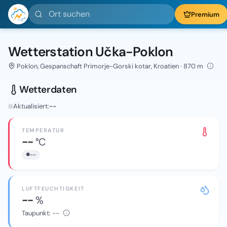
Ort suchen
Premium
Wetterstation Učka-Poklon
Poklon, Gespanschaft Primorje-Gorski kotar, Kroatien · 870 m
Wetterdaten
Aktualisiert:
--
TEMPERATUR
--
°C
--
LUFTFEUCHTIGKEIT
--
%
Taupunkt:
--