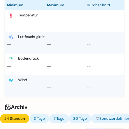
Minimum
Maximum
Durchschnitt
Temperatur
--
--
--
Luftfeuchtigkeit
--
--
--
Bodendruck
--
--
--
Wind
--
--
Archiv
24 Stunden
3 Tage
7 Tage
30 Tage
Benutzerdefinier