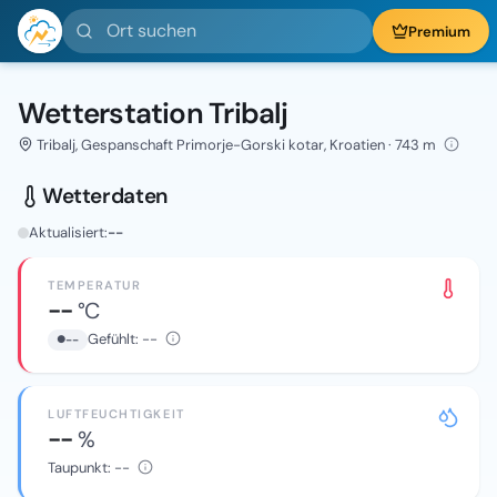
Ort suchen
Premium
Wetterstation Tribalj
Tribalj, Gespanschaft Primorje-Gorski kotar, Kroatien · 743 m
Wetterdaten
Aktualisiert:
--
TEMPERATUR
--
°C
Gefühlt:
--
--
LUFTFEUCHTIGKEIT
--
%
Taupunkt:
--