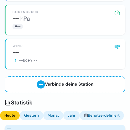
BODENDRUCK
--
hPa
--
WIND
--
--
Böen:
--
Verbinde deine Station
Statistik
Heute
Gestern
Monat
Jahr
Benutzerdefiniert
--