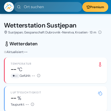
Ort suchen
Premium
Wetterstation Sustjepan
Sustjepan, Gespanschaft Dubrovnik-Neretva, Kroatien · 13 m
Wetterdaten
Aktualisiert:
--
TEMPERATUR
--
°C
Gefühlt:
--
--
LUFTFEUCHTIGKEIT
--
%
Taupunkt:
--