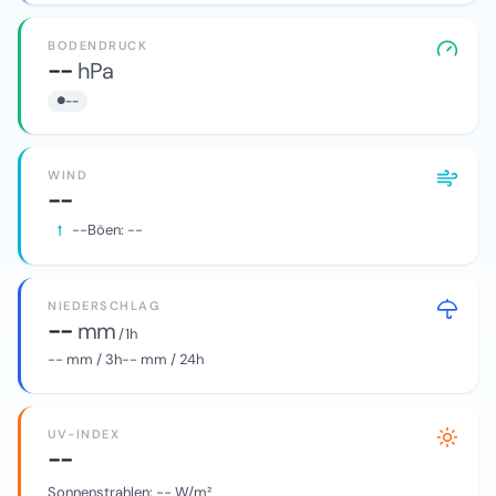
BODENDRUCK
--
hPa
--
WIND
--
--
Böen:
--
NIEDERSCHLAG
--
mm
/ 1h
--
mm / 3h
--
mm / 24h
UV-INDEX
--
Sonnenstrahlen:
--
W/m²