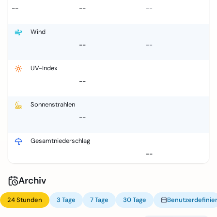
--
--
--
Wind
--
--
UV-Index
--
Sonnenstrahlen
--
Gesamtniederschlag
--
Archiv
24 Stunden
3 Tage
7 Tage
30 Tage
Benutzerdefinier