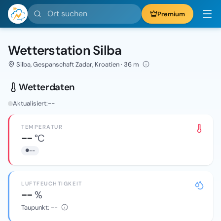
Ort suchen
Premium
Wetterstation Silba
Silba, Gespanschaft Zadar, Kroatien · 36 m
Wetterdaten
Aktualisiert:
--
TEMPERATUR
--
°C
--
LUFTFEUCHTIGKEIT
--
%
Taupunkt:
--