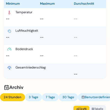
Minimum
Maximum
Durchschnitt
Temperatur
--
--
--
Luftfeuchtigkeit
--
--
--
Bodendruck
--
--
--
Gesamtniederschlag
--
Archiv
24 Stunden
3 Tage
7 Tage
30 Tage
Benutzerdefinier
Grafik
Tabelle