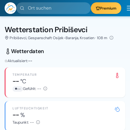
Ort suchen
Premium
Wetterstation Pribiševci
Pribiševci, Gespanschaft Osijek-Baranja, Kroatien · 108 m
Wetterdaten
Aktualisiert:
--
TEMPERATUR
--
°C
Gefühlt:
--
--
LUFTFEUCHTIGKEIT
--
%
Taupunkt:
--