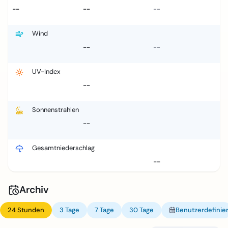
--
--
--
Wind
--
--
UV-Index
--
Sonnenstrahlen
--
Gesamtniederschlag
--
Archiv
24 Stunden
3 Tage
7 Tage
30 Tage
Benutzerdefinier