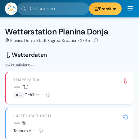
Ort suchen
Premium
Wetterstation Planina Donja
Planina Donja, Stadt Zagreb, Kroatien · 279 m
Wetterdaten
Aktualisiert:
--
TEMPERATUR
--
°C
Gefühlt:
--
--
LUFTFEUCHTIGKEIT
--
%
Taupunkt:
--