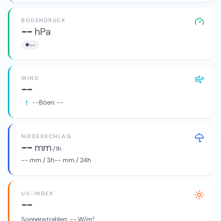
BODENDRUCK
--
hPa
--
WIND
--
--
Böen:
--
NIEDERSCHLAG
--
mm
/ 1h
--
mm / 3h
--
mm / 24h
UV-INDEX
--
Sonnenstrahlen:
--
W/m²