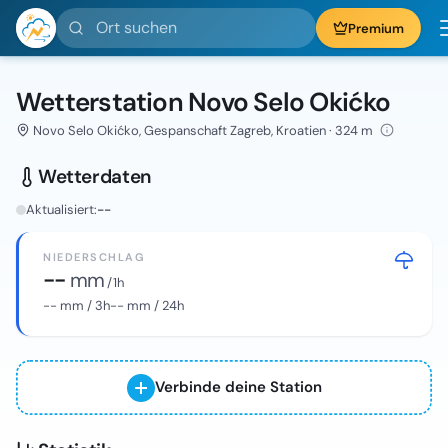
Ort suchen
Premium
Wetterstation Novo Selo Okićko
Novo Selo Okićko, Gespanschaft Zagreb, Kroatien · 324 m
Wetterdaten
Aktualisiert:
--
NIEDERSCHLAG
--
mm
/ 1h
--
mm / 3h
--
mm / 24h
Verbinde deine Station