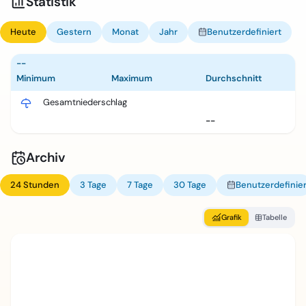
Statistik
Heute
Gestern
Monat
Jahr
Benutzerdefiniert
--
Minimum
Maximum
Durchschnitt
Gesamtniederschlag
--
Archiv
24 Stunden
3 Tage
7 Tage
30 Tage
Benutzerdefinier
Grafik
Tabelle