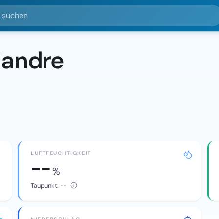
hen
Mandre
LUFTFEUCHTIGKEIT
--
%
Taupunkt:
--