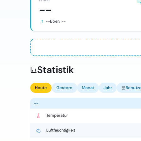
WIND
--
--
Böen:
--
Statistik
Heute
Gestern
Monat
Jahr
Benutze
--
Temperatur
Luftfeuchtigkeit