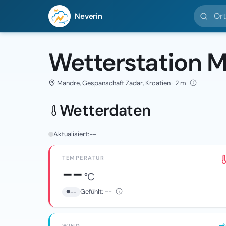
Ort suc
Neverin
Wetterstation 
Mandre, Gespanschaft Zadar, Kroatien · 2 m
Wetterdaten
Aktualisiert:
--
TEMPERATUR
--
°C
Gefühlt:
--
--