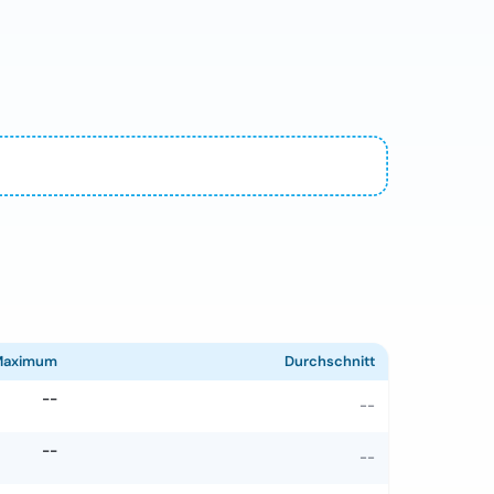
Maximum
Durchschnitt
--
--
--
--