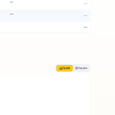
--
--
--
--
--
Grafik
Tabelle