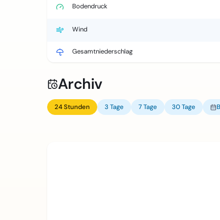
Bodendruck
Wind
Gesamtniederschlag
Archiv
24 Stunden
3 Tage
7 Tage
30 Tage
B