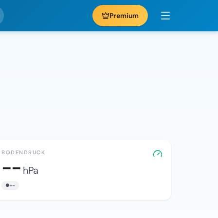
Premium
BODENDRUCK
--
hPa
--