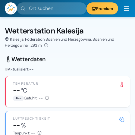
Ort suchen
Premium
Wetterstation Kalesija
Kalesija, Föderation Bosnien und Herzegowina, Bosnien und
Herzegowina · 293 m
Wetterdaten
Aktualisiert:
--
TEMPERATUR
--
°C
Gefühlt:
--
--
LUFTFEUCHTIGKEIT
--
%
Taupunkt:
--