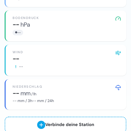
BODENDRUCK
--
hPa
--
WIND
--
--
NIEDERSCHLAG
--
mm
/ 1h
--
mm / 3h
--
mm / 24h
Verbinde deine Station