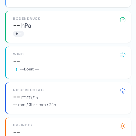
BODENDRUCK
--
hPa
--
WIND
--
--
Böen:
--
NIEDERSCHLAG
--
mm
/ 1h
--
mm / 3h
--
mm / 24h
UV-INDEX
--