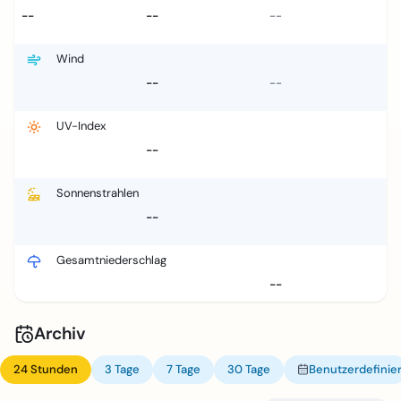
--
--
--
Wind
--
--
UV-Index
--
Sonnenstrahlen
--
Gesamtniederschlag
--
Archiv
24 Stunden
3 Tage
7 Tage
30 Tage
Benutzerdefinier