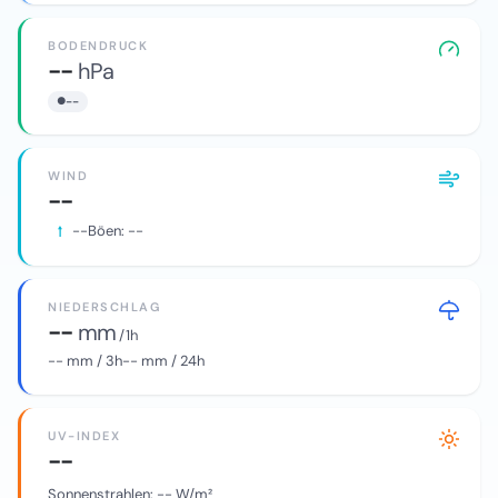
BODENDRUCK
--
hPa
--
WIND
--
--
Böen:
--
NIEDERSCHLAG
--
mm
/ 1h
--
mm / 3h
--
mm / 24h
UV-INDEX
--
Sonnenstrahlen:
--
W/m²