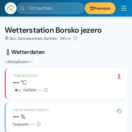
Ort suchen
Premium
Wetterstation Borsko jezero
Bor, Zentralserbien, Serbien · 245 m
Wetterdaten
Aktualisiert:
--
TEMPERATUR
--
°C
Gefühlt:
--
--
LUFTFEUCHTIGKEIT
--
%
Taupunkt:
--