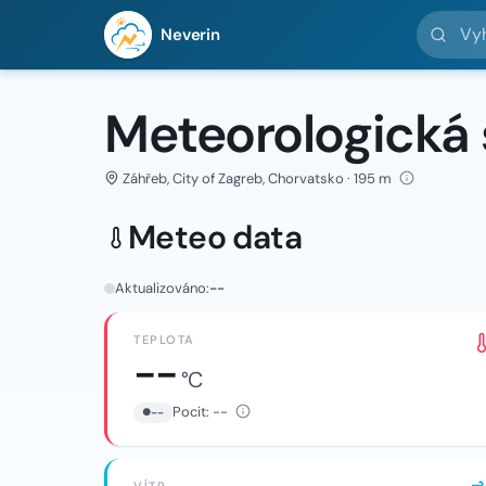
Vyhledej 
Neverin
Meteorologická
Záhřeb, City of Zagreb, Chorvatsko · 195 m
Meteo data
Aktualizováno:
--
TEPLOTA
--
°C
Pocit:
--
--