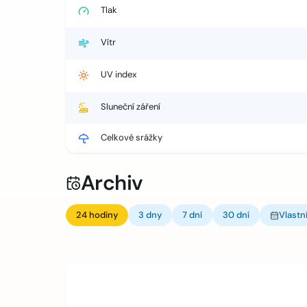
Tlak
Vítr
UV index
Sluneční záření
Celkové srážky
Archiv
24 hodiny
3 dny
7 dní
30 dní
Vlastn