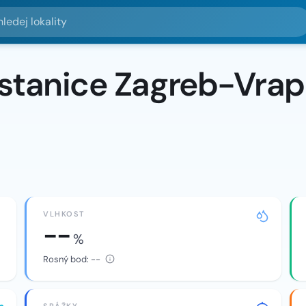
lokality
 stanice Zagreb-Vra
VLHKOST
--
%
Rosný bod:
--