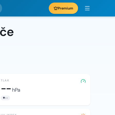
Premium
pče
TLAK
--
hPa
--