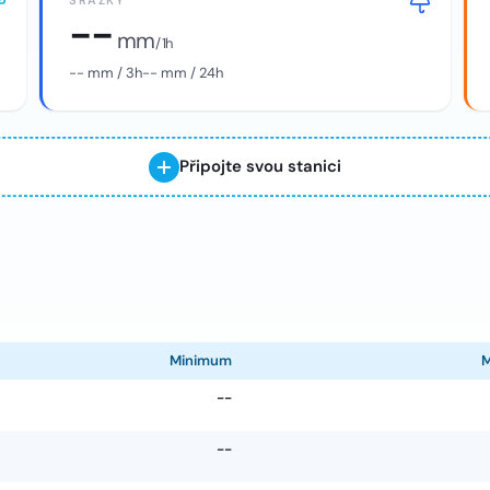
SRÁŽKY
--
mm
/ 1h
--
mm / 3h
--
mm / 24h
Připojte svou stanici
Minimum
--
--