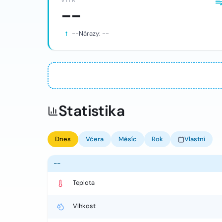
VÍTR
--
--
Nárazy:
--
Statistika
Dnes
Včera
Měsíc
Rok
Vlastní
--
Teplota
Vlhkost