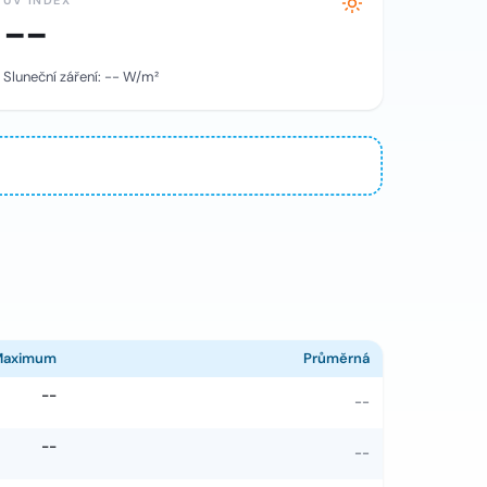
UV INDEX
--
Sluneční záření:
--
W/m²
Maximum
Průměrná
--
--
--
--