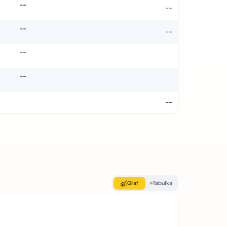
--
--
--
--
--
--
--
Graf
Tabulka