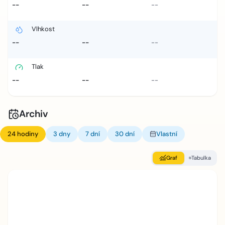
--
--
--
Vlhkost
--
--
--
Tlak
--
--
--
Archiv
24 hodiny
3 dny
7 dní
30 dní
Vlastní
Graf
Tabulka