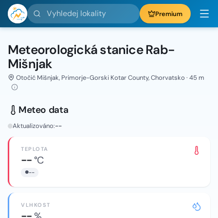
Vyhledej lokality
Premium
Meteorologická stanice Rab-
Mišnjak
Otočić Mišnjak, Primorje-Gorski Kotar County, Chorvatsko · 45 m
Meteo data
Aktualizováno:
--
TEPLOTA
--
°C
--
VLHKOST
--
%