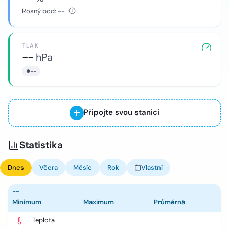
Rosný bod:
--
TLAK
--
hPa
--
Připojte svou stanici
Statistika
Dnes
Včera
Měsíc
Rok
Vlastní
--
Minimum
Maximum
Průměrná
Teplota