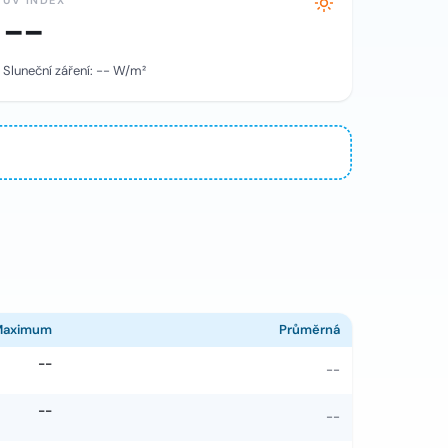
UV INDEX
--
Sluneční záření:
--
W/m²
Maximum
Průměrná
--
--
--
--