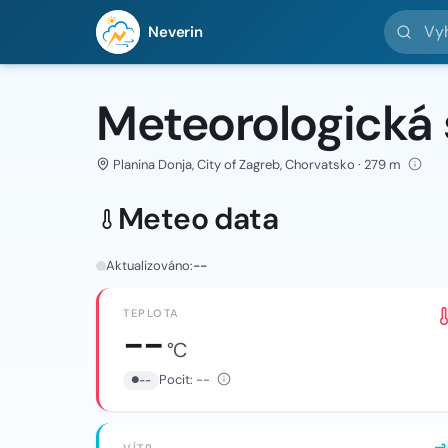
Vyhledej 
Neverin
Meteorologická 
Planina Donja, City of Zagreb, Chorvatsko · 279 m
Meteo data
Aktualizováno:
--
TEPLOTA
--
°C
Pocit:
--
--