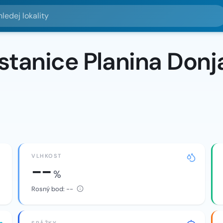
lokality
stanice Planina Donj
VLHKOST
--
%
Rosný bod:
--