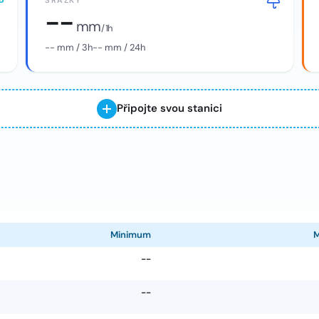
SRÁŽKY
--
mm
/ 1h
--
mm / 3h
--
mm / 24h
Připojte svou stanici
Minimum
--
--