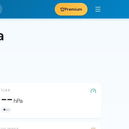
Premium
a
TLAK
--
hPa
--