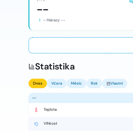
VÍTR
--
--
Nárazy:
--
Statistika
Dnes
Včera
Měsíc
Rok
Vlastní
--
Teplota
Vlhkost