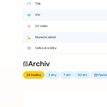
Tlak
Vítr
UV index
Sluneční záření
Celkové srážky
Archiv
24 hodiny
3 dny
7 dní
30 dní
Vlastn