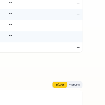
--
--
--
--
--
--
--
Graf
Tabulka