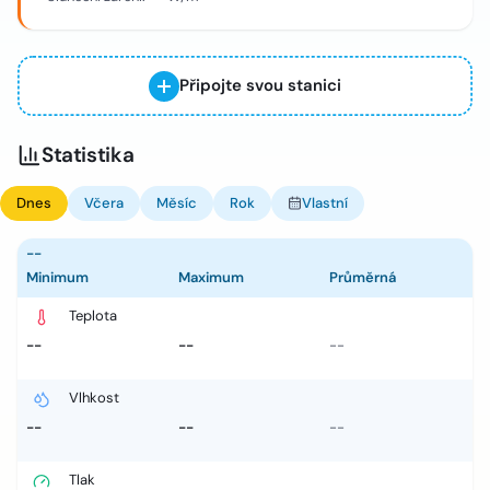
Připojte svou stanici
Statistika
Dnes
Včera
Měsíc
Rok
Vlastní
--
Minimum
Maximum
Průměrná
Teplota
--
--
--
Vlhkost
--
--
--
Tlak