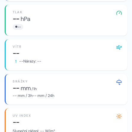
TLAK
--
hPa
--
VÍTR
--
--
Nárazy:
--
SRÁŽKY
--
mm
/ 1h
--
mm / 3h
--
mm / 24h
UV INDEX
--
Sluneční záření:
--
W/m²