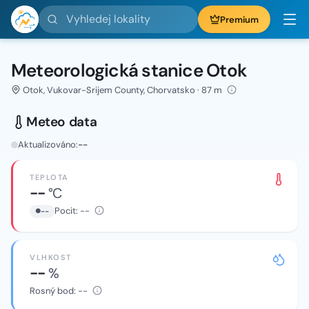
Vyhledej lokality
Premium
Meteorologická stanice Otok
Otok, Vukovar-Srijem County, Chorvatsko · 87 m
Meteo data
Aktualizováno:
--
TEPLOTA
--
°C
Pocit:
--
--
VLHKOST
--
%
Rosný bod:
--