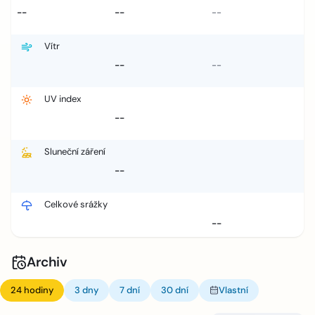
--
--
--
Vítr
--
--
UV index
--
Sluneční záření
--
Celkové srážky
--
Archiv
24 hodiny
3 dny
7 dní
30 dní
Vlastní