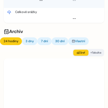
--
--
Celkové srážky
--
Archiv
24 hodiny
3 dny
7 dní
30 dní
Vlastní
Graf
Tabulka