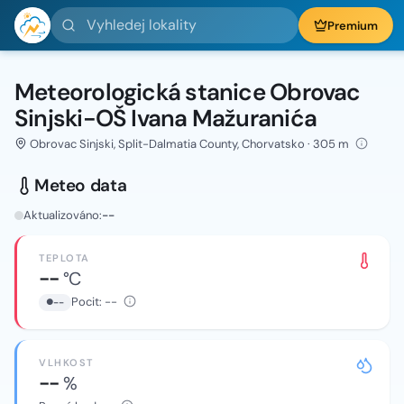
Vyhledej lokality
Premium
Meteorologická stanice Obrovac
Sinjski-OŠ Ivana Mažuranića
Obrovac Sinjski, Split-Dalmatia County, Chorvatsko · 305 m
Meteo data
Aktualizováno:
--
TEPLOTA
--
°C
Pocit:
--
--
VLHKOST
--
%