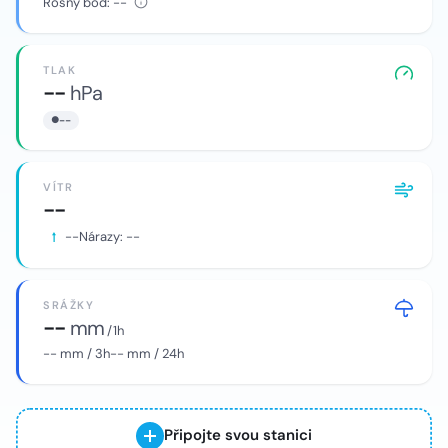
Rosný bod:
--
TLAK
--
hPa
--
VÍTR
--
--
Nárazy:
--
SRÁŽKY
--
mm
/ 1h
--
mm / 3h
--
mm / 24h
Připojte svou stanici