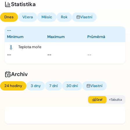
Statistika
Dnes
Včera
Měsíc
Rok
Vlastní
--
Minimum
Maximum
Průměrná
Teplota moře
--
--
--
Archiv
24 hodiny
3 dny
7 dní
30 dní
Vlastní
Graf
Tabulka