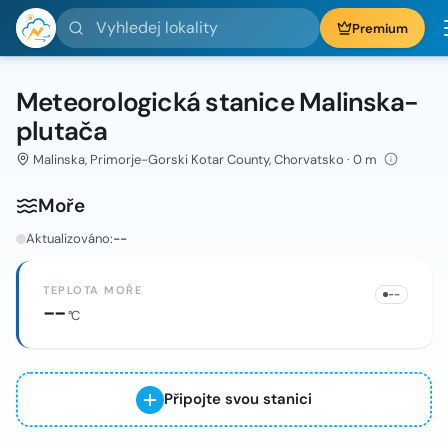
Vyhledej lokality
Premium
Meteorologická stanice Malinska-
plutača
Malinska, Primorje-Gorski Kotar County, Chorvatsko · 0 m
Moře
Aktualizováno:
--
TEPLOTA MOŘE
--
--
°C
Připojte svou stanici