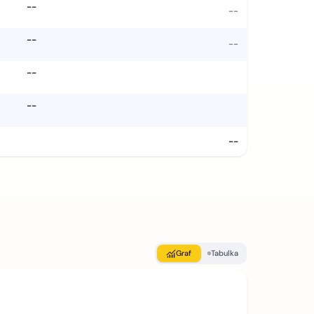
--
--
--
--
--
--
--
Graf
Tabulka