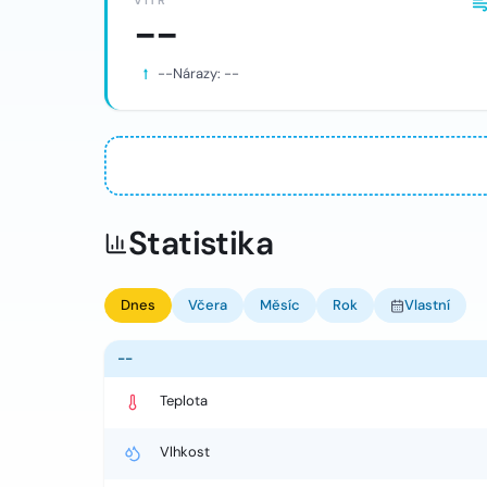
VÍTR
--
--
Nárazy:
--
Statistika
Dnes
Včera
Měsíc
Rok
Vlastní
--
Teplota
Vlhkost