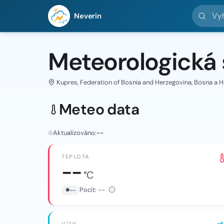
Vyhledej 
Neverin
Meteorologická 
Kupres, Federation of Bosnia and Herzegovina, Bosna a 
Meteo data
Aktualizováno:
--
TEPLOTA
--
°C
Pocit:
--
--