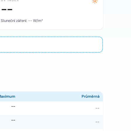
UV INDEX
--
Sluneční záření:
--
W/m²
Maximum
Průměrná
--
--
--
--