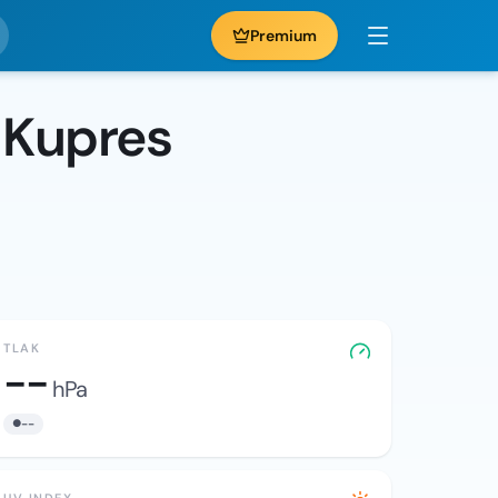
Premium
 Kupres
TLAK
--
hPa
--