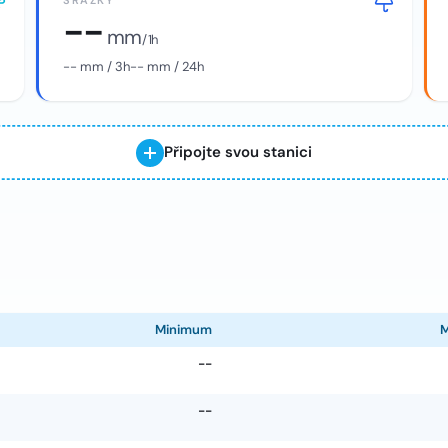
SRÁŽKY
--
mm
/ 1h
--
mm / 3h
--
mm / 24h
Připojte svou stanici
Minimum
--
--