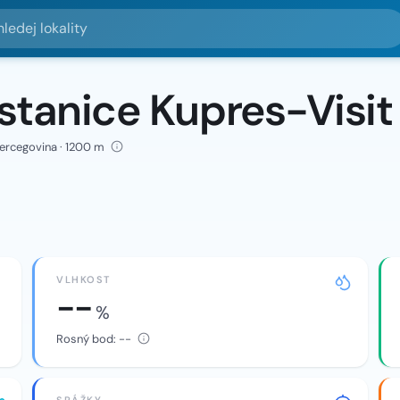
lokality
stanice Kupres-Visit
Hercegovina · 1200 m
VLHKOST
--
%
Rosný bod:
--