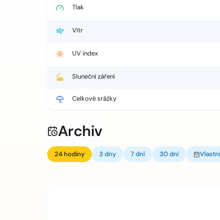
Tlak
Vítr
UV index
Sluneční záření
Celkové srážky
Archiv
24 hodiny
3 dny
7 dní
30 dní
Vlastn