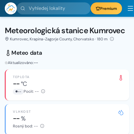
Vyhledej lokality
Premium
Meteorologická stanice Kumrovec
Kumrovec, Krapina-Zagorje County, Chorvatsko · 180 m
Meteo data
Aktualizováno:
--
TEPLOTA
--
°C
Pocit:
--
--
VLHKOST
--
%
Rosný bod:
--