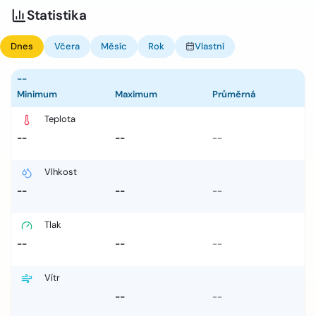
Statistika
Dnes
Včera
Měsíc
Rok
Vlastní
--
Minimum
Maximum
Průměrná
Teplota
--
--
--
Vlhkost
--
--
--
Tlak
--
--
--
Vítr
--
--