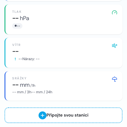
TLAK
--
hPa
--
VÍTR
--
--
Nárazy:
--
SRÁŽKY
--
mm
/ 1h
--
mm / 3h
--
mm / 24h
Připojte svou stanici