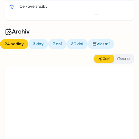
Celkové srážky
--
Archiv
24 hodiny
3 dny
7 dní
30 dní
Vlastní
Graf
Tabulka