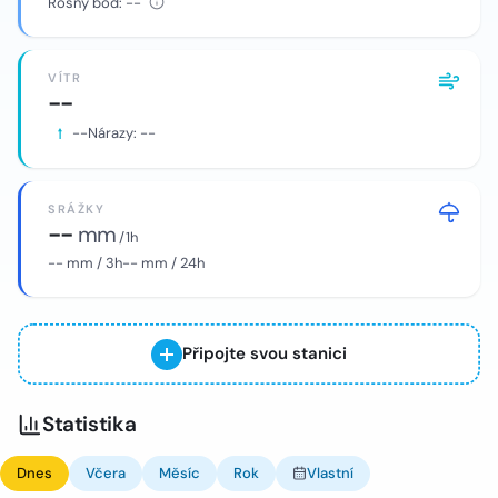
Rosný bod:
--
VÍTR
--
--
Nárazy:
--
SRÁŽKY
--
mm
/ 1h
--
mm / 3h
--
mm / 24h
Připojte svou stanici
Statistika
Dnes
Včera
Měsíc
Rok
Vlastní