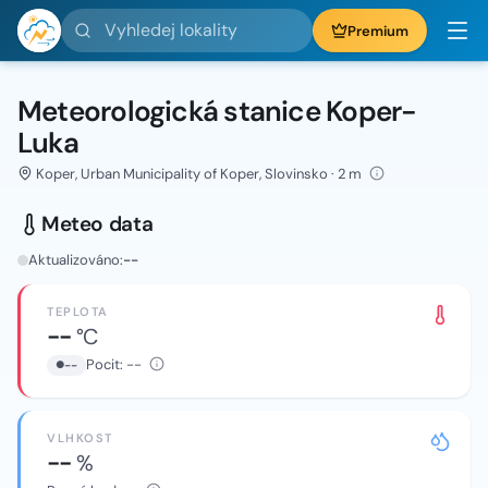
Vyhledej lokality
Premium
Meteorologická stanice Koper-
Luka
Koper, Urban Municipality of Koper, Slovinsko · 2 m
Meteo data
Aktualizováno:
--
TEPLOTA
--
°C
Pocit:
--
--
VLHKOST
--
%