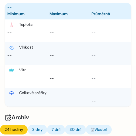
--
Minimum
Maximum
Průměrná
Teplota
--
--
--
Vlhkost
--
--
--
Vítr
--
--
Celkové srážky
--
Archiv
24 hodiny
3 dny
7 dní
30 dní
Vlastní