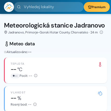
Vyhledej lokality
Premium
Meteorologická stanice Jadranovo
Jadranovo, Primorje-Gorski Kotar County, Chorvatsko · 24 m
Meteo data
Aktualizováno:
--
TEPLOTA
--
°C
Pocit:
--
--
VLHKOST
--
%
Rosný bod:
--