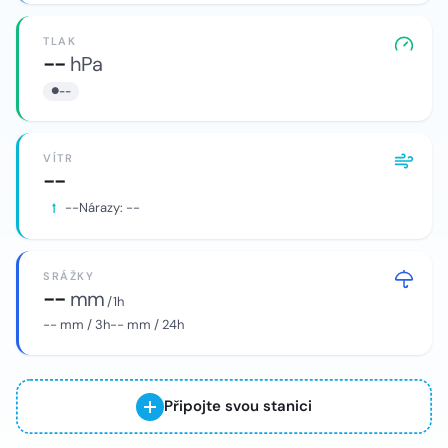
TLAK
--
hPa
--
VÍTR
--
--
Nárazy:
--
SRÁŽKY
--
mm
/ 1h
--
mm / 3h
--
mm / 24h
Připojte svou stanici