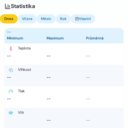
Statistika
Dnes
Včera
Měsíc
Rok
Vlastní
--
Minimum
Maximum
Průměrná
Teplota
--
--
--
Vlhkost
--
--
--
Tlak
--
--
--
Vítr
--
--