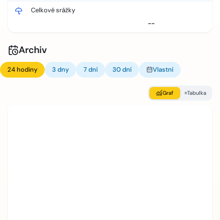
Celkové srážky
--
Archiv
24 hodiny
3 dny
7 dní
30 dní
Vlastní
Graf
Tabulka