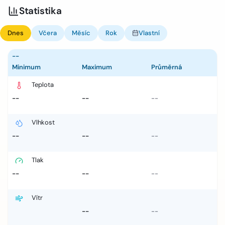
Statistika
Dnes
Včera
Měsíc
Rok
Vlastní
--
Minimum
Maximum
Průměrná
Teplota
--
--
--
Vlhkost
--
--
--
Tlak
--
--
--
Vítr
--
--