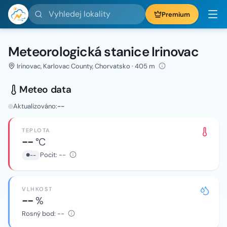
Vyhledej lokality
Premium
Meteorologická stanice Irinovac
Irinovac, Karlovac County, Chorvatsko · 405 m
Meteo data
Aktualizováno:
--
TEPLOTA
--
°C
Pocit:
--
--
VLHKOST
--
%
Rosný bod:
--