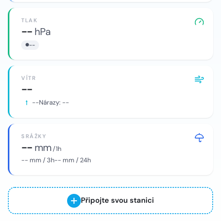
TLAK
--
hPa
--
VÍTR
--
--
Nárazy:
--
SRÁŽKY
--
mm
/ 1h
--
mm / 3h
--
mm / 24h
Připojte svou stanici