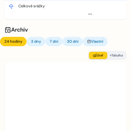
Celkové srážky
--
Archiv
24 hodiny
3 dny
7 dní
30 dní
Vlastní
Graf
Tabulka