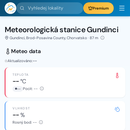
Vyhledej lokality
Premium
Meteorologická stanice Gundinci
Gundinci, Brod-Posavina County, Chorvatsko · 87 m
Meteo data
Aktualizováno:
--
TEPLOTA
--
°C
Pocit:
--
--
VLHKOST
--
%
Rosný bod:
--