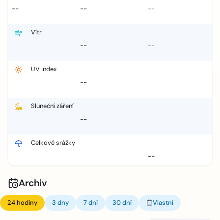
--
--
--
Vítr
--
--
UV index
--
Sluneční záření
--
Celkové srážky
--
Archiv
24 hodiny
3 dny
7 dní
30 dní
Vlastní