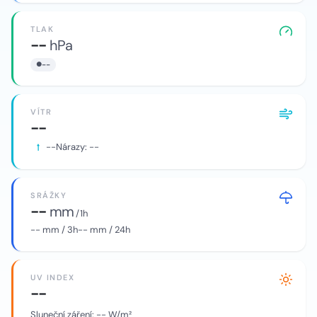
TLAK
--
hPa
--
VÍTR
--
--
Nárazy:
--
SRÁŽKY
--
mm
/ 1h
--
mm / 3h
--
mm / 24h
UV INDEX
--
Sluneční záření:
--
W/m²