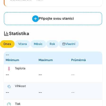
Připojte svou stanici
Statistika
Dnes
Včera
Měsíc
Rok
Vlastní
--
Minimum
Maximum
Průměrná
Teplota
--
--
--
Vlhkost
--
--
--
Tlak