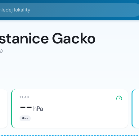
lokality
 stanice Gacko
TLAK
--
hPa
--