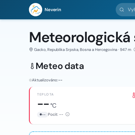
Vyhledej 
Neverin
Meteorologická
Gacko, Republika Srpska, Bosna a Hercegovina · 947 m
Meteo data
Aktualizováno:
--
TEPLOTA
--
°C
Pocit:
--
--