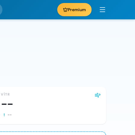
Premium
VÍTR
--
--