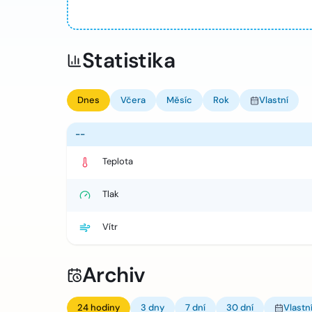
Statistika
Dnes
Včera
Měsíc
Rok
Vlastní
--
Teplota
Tlak
Vítr
Archiv
24 hodiny
3 dny
7 dní
30 dní
Vlastn