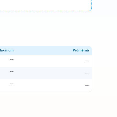
Maximum
Průměrná
--
--
--
--
--
--