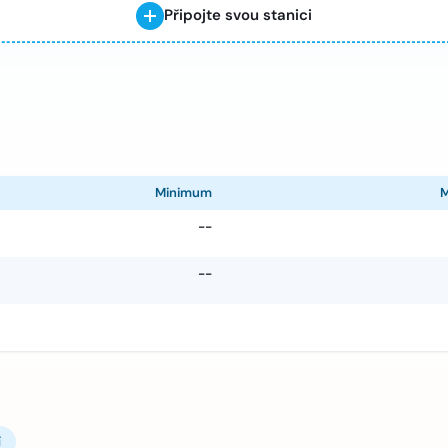
Připojte svou stanici
Minimum
--
--
í