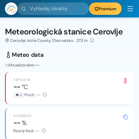
Vyhledej lokality
Premium
Meteorologická stanice Cerovlje
Cerovlje, Istria County, Chorvatsko · 273 m
Meteo data
Aktualizováno:
--
TEPLOTA
--
°C
Pocit:
--
--
VLHKOST
--
%
Rosný bod:
--