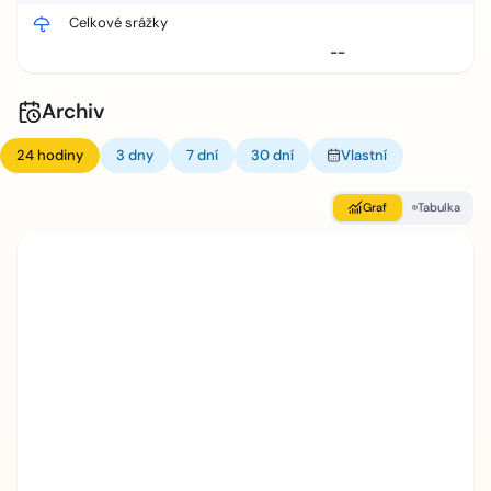
Celkové srážky
--
Archiv
24 hodiny
3 dny
7 dní
30 dní
Vlastní
Graf
Tabulka