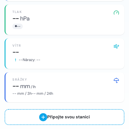
TLAK
--
hPa
--
VÍTR
--
--
Nárazy:
--
SRÁŽKY
--
mm
/ 1h
--
mm / 3h
--
mm / 24h
Připojte svou stanici