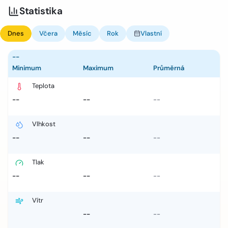
Statistika
Dnes
Včera
Měsíc
Rok
Vlastní
--
Minimum
Maximum
Průměrná
Teplota
--
--
--
Vlhkost
--
--
--
Tlak
--
--
--
Vítr
--
--